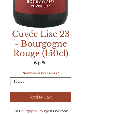
Cuvée Lise 23
- Bourgogne
Rouge (150cl)
Price
€41.80
Nombre de bouteilles
*
Add to Cart
Ce B
ourgogne Rouge
a une robe