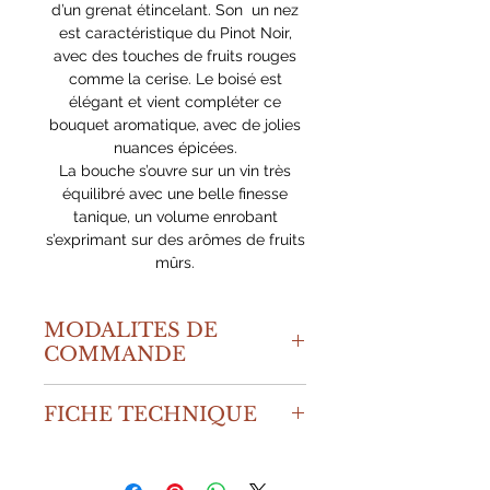
d’un grenat étincelant. Son un nez
est caractéristique du Pinot Noir,
avec des touches de fruits rouges
comme la cerise. Le boisé est
élégant et vient compléter ce
bouquet aromatique, avec de jolies
nuances épicées.
La bouche s’ouvre sur un vin très
équilibré avec une belle finesse
tanique, un volume enrobant
s’exprimant sur des arômes de fruits
mûrs.
MODALITES DE
COMMANDE
Les prix proposés s'entendent frais
FICHE TECHNIQUE
de port inclus, le minimum de
commande est de 6 bouteilles.
APPELLATION : Bourgogne Rouge
Livraison assurée par messagerie
MILLÉSIME : 2023
garantissant une traçabilité de