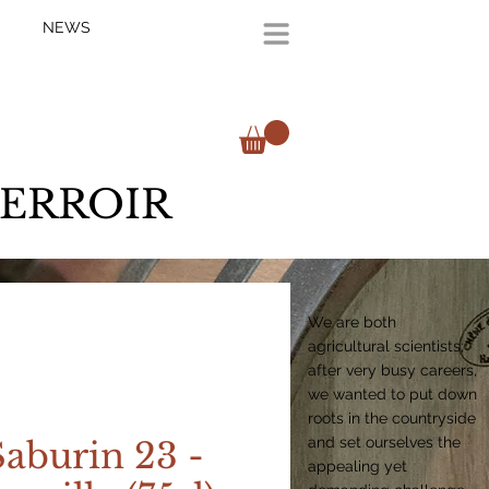
NEWS
TERROIR
We are both
agricultural scientists;
after very busy careers,
we wanted to put down
roots in the countryside
and set ourselves the
Saburin 23 -
appealing yet