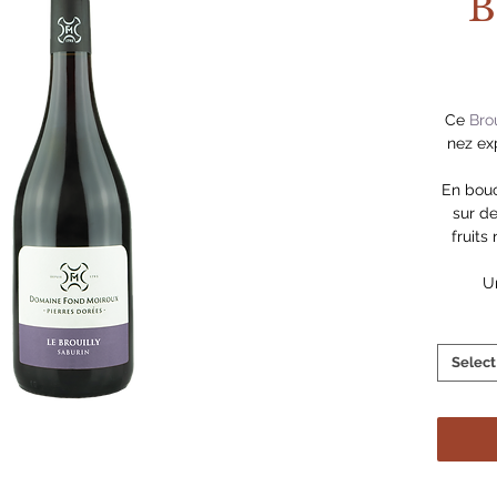
B
Ce
Brou
nez ex
En bouc
sur de
fruits
U
Select