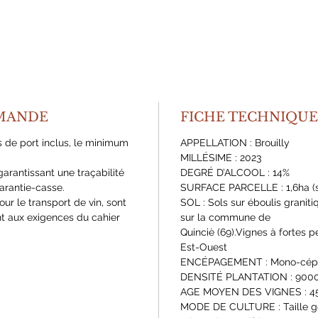
MANDE
FICHE TECHNIQUE
s de port inclus, le minimum
APPELLATION : Brouilly
MILLÉSIME : 2023
arantissant une traçabilité
DEGRÉ D’ALCOOL : 14%
arantie-casse.
SURFACE PARCELLE : 1,6ha (s
our le transport de vin, sont
SOL : Sols sur éboulis graniti
t aux exigences du cahier
sur la commune de
Quinciè (69).Vignes à fortes 
Est-Ouest
ENCÉPAGEMENT : Mono-cép
DENSITÉ PLANTATION : 9000 
AGE MOYEN DES VIGNES : 45
MODE DE CULTURE : Taille gob