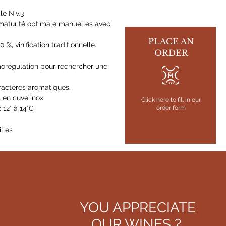
e Niv.3
turité optimale manuelles avec
PLACE AN
, vinification traditionnelle.
ORDER
morégulation pour rechercher une
ractères aromatiques.
en cuve inox.
Click here to fill in our
2° à 14°C
order form
lles
YOU APPRECIATE
OUR WI
NES ?