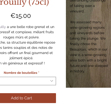
rouilly (75cl)
demanding challenge
of taking over a
vineyard.
Price
€15.00
We assessed many
illy
a une belle robe grenat et un
wine-growing regions
pressif et complexe, mêlant fruits
and vineyards before
rouges mûrs et poivre.
taking the plunge. We
he, sa structure équilibrée repose
finally chose the
s tanins souples et des notes de
Beaujolais, which in our
 noirs offrant un final gourmand et
view is a wine-growing
joliment épicé.
area both with a bright
n vin généreux et expressif !
future and one steeped
in history.
Nombre de bouteilles
*
Add to Cart